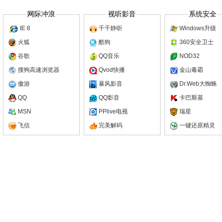
网际冲浪
视听影音
系统安全
IE 8
千千静听
Windows升级
火狐
酷狗
360安全卫士
谷歌
QQ音乐
NOD32
搜狗高速浏览器
Qvod快播
金山毒霸
傲游
暴风影音
Dr.Web大蜘蛛
QQ
QQ影音
卡巴斯基
MSN
PPlive电视
瑞星
飞信
完美解码
一键还原精灵