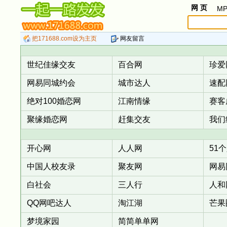
网 页
MP
把171688.com设为主页
网友留言
世纪佳缘交友
百合网
珍爱
网易同城约会
城市达人
速配
绝对100婚恋网
江南情缘
赛客
聚缘婚恋网
赶集交友
我们
开心网
人人网
51
中国人校友录
聚友网
网易
白社会
三人行
人和
QQ网吧达人
淘江湖
芒果
梦境家园
简简单单网