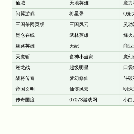
仙域
天地英雄
魔力
闪翼游戏
将星录
Q宠
三国杀网页版
三国风云
灵动
昆仑在线
武林英雄
烽火
丝路英雄
天纪
商业
天魔斩
食神小当家
魔幻
逆龙战
超级明星
口袋
战将传奇
梦幻修仙
斗破
帝国文明
仙侠风云
明珠
传奇国度
07073游戏网
小白