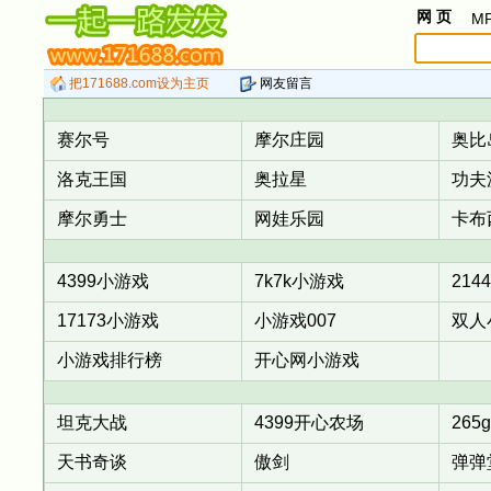
网 页
M
把171688.com设为主页
网友留言
赛尔号
摩尔庄园
奥比
洛克王国
奥拉星
功夫
摩尔勇士
网娃乐园
卡布
4399小游戏
7k7k小游戏
214
17173小游戏
小游戏007
双人
小游戏排行榜
开心网小游戏
坦克大战
4399开心农场
265
天书奇谈
傲剑
弹弹